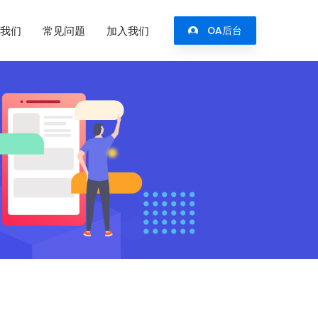
我们
常见问题
加入我们
OA后台