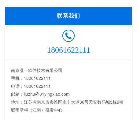
联系我们
18061622111
南京凝一软件技术有限公司
手机：18061622111
电话：18061622111
邮箱：liuzhu@01yingxiao.com
地址：江苏省南京市秦淮区永丰大道36号天安数码城5栋9楼
聪明掌柜（江南）研发中心