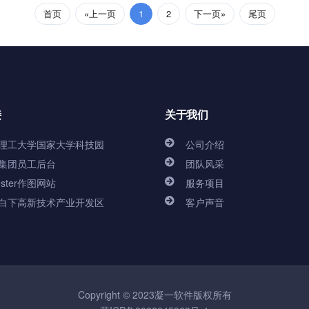
首页
«上一页
1
2
下一页»
尾页
接
关于我们
理工大学国家大学科技园
公司介绍
集团员工后台
团队风采
oster作图网站
服务项目
白下高新技术产业开发区
客户声音
Copyright © 2023凝一软件版权所有