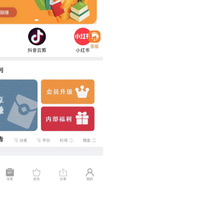
达人探店通告平台
达人平台
查看详情